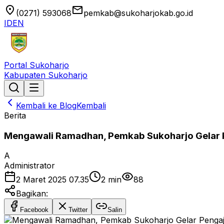
location_on
email
(0271) 593068
pemkab@sukoharjokab.go.id
ID
EN
Portal Sukoharjo
Kabupaten Sukoharjo
Kembali ke Blog
Kembali
Berita
Mengawali Ramadhan, Pemkab Sukoharjo Gelar P
A
Administrator
2 Maret 2025 07.35
2
min
88
Bagikan:
Facebook
Twitter
Salin