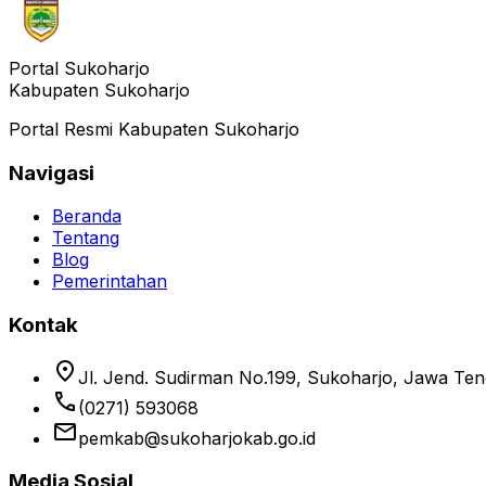
Portal Sukoharjo
Kabupaten Sukoharjo
Portal Resmi Kabupaten Sukoharjo
Navigasi
Beranda
Tentang
Blog
Pemerintahan
Kontak
location_on
Jl. Jend. Sudirman No.199, Sukoharjo, Jawa Te
phone
(0271) 593068
email
pemkab@sukoharjokab.go.id
Media Sosial