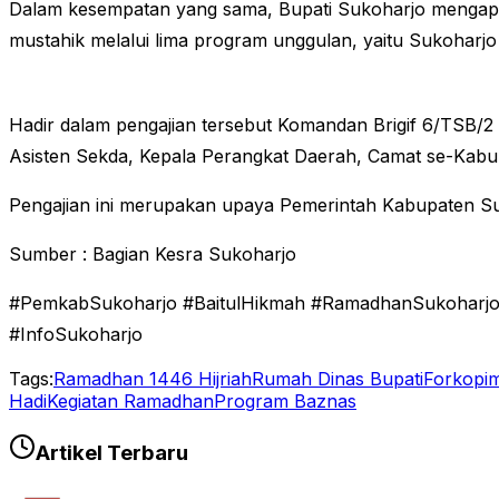
Dalam kesempatan yang sama, Bupati Sukoharjo mengapr
mustahik melalui lima program unggulan, yaitu Sukoharj
Hadir dalam pengajian tersebut Komandan Brigif 6/TSB/
Asisten Sekda, Kepala Perangkat Daerah, Camat se-Kabu
Pengajian ini merupakan upaya Pemerintah Kabupaten Suko
Sumber : Bagian Kesra Sukoharjo
#PemkabSukoharjo #BaitulHikmah #RamadhanSukoharjo2
#InfoSukoharjo
Tags:
Ramadhan 1446 Hijriah
Rumah Dinas Bupati
Forkopi
Hadi
Kegiatan Ramadhan
Program Baznas
Artikel Terbaru