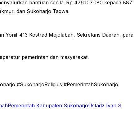
enyalurkan bantuan senilai Rp 476.107.080 kepada 887
Makmur, dan Sukoharjo Taqwa.
 Yonif 413 Kostrad Mojolaban, Sekretaris Daerah, para
n aparatur pemerintah dan masyarakat.
harjo #SukoharjoReligius #PemerintahSukoharjo
kmah
Pemerintah Kabupaten Sukoharjo
Ustadz Ivan S