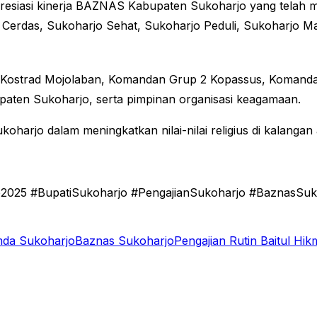
esiasi kinerja BAZNAS Kabupaten Sukoharjo yang telah m
o Cerdas, Sukoharjo Sehat, Sukoharjo Peduli, Sukoharjo 
2 Kostrad Mojolaban, Komandan Grup 2 Kopassus, Komandan
paten Sukoharjo, serta pimpinan organisasi keagamaan.
harjo dalam meningkatkan nilai-nilai religius di kalanga
025 #BupatiSukoharjo #PengajianSukoharjo #BaznasSuko
mda Sukoharjo
Baznas Sukoharjo
Pengajian Rutin Baitul Hi