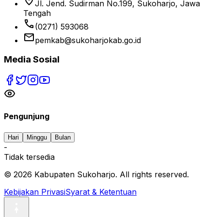
location_on
Jl. Jend. Sudirman No.199, Sukoharjo, Jawa
Tengah
phone
(0271) 593068
email
pemkab@sukoharjokab.go.id
Media Sosial
Pengunjung
Hari
Minggu
Bulan
-
Tidak tersedia
©
2026
Kabupaten Sukoharjo. All rights reserved.
Kebijakan Privasi
Syarat & Ketentuan