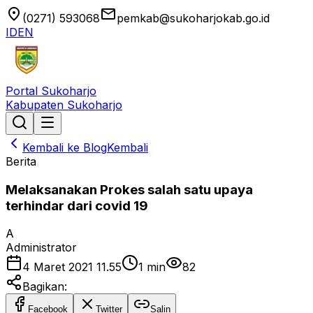
location_on
email
(0271) 593068
pemkab@sukoharjokab.go.id
ID
EN
Portal Sukoharjo
Kabupaten Sukoharjo
Kembali ke Blog
Kembali
Berita
Melaksanakan Prokes salah satu upaya
terhindar dari covid 19
A
Administrator
4 Maret 2021 11.55
1
min
82
Bagikan:
Facebook
Twitter
Salin