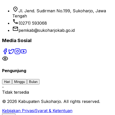
location_on
Jl. Jend. Sudirman No.199, Sukoharjo, Jawa
Tengah
phone
(0271) 593068
email
pemkab@sukoharjokab.go.id
Media Sosial
Pengunjung
Hari
Minggu
Bulan
-
Tidak tersedia
©
2026
Kabupaten Sukoharjo. All rights reserved.
Kebijakan Privasi
Syarat & Ketentuan