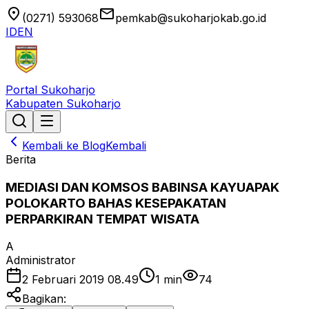
location_on
email
(0271) 593068
pemkab@sukoharjokab.go.id
ID
EN
Portal Sukoharjo
Kabupaten Sukoharjo
Kembali ke Blog
Kembali
Berita
MEDIASI DAN KOMSOS BABINSA KAYUAPAK
POLOKARTO BAHAS KESEPAKATAN
PERPARKIRAN TEMPAT WISATA
A
Administrator
2 Februari 2019 08.49
1
min
74
Bagikan: