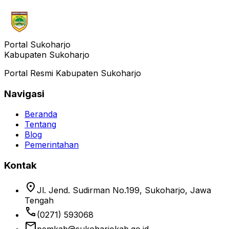
Portal Sukoharjo
Kabupaten Sukoharjo
Portal Resmi Kabupaten Sukoharjo
Navigasi
Beranda
Tentang
Blog
Pemerintahan
Kontak
location_on
Jl. Jend. Sudirman No.199, Sukoharjo, Jawa
Tengah
phone
(0271) 593068
email
pemkab@sukoharjokab.go.id