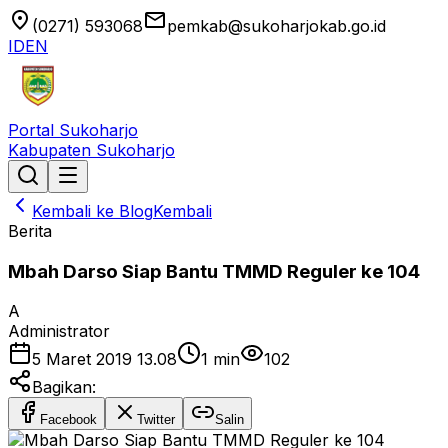
location_on
email
(0271) 593068
pemkab@sukoharjokab.go.id
ID
EN
Portal Sukoharjo
Kabupaten Sukoharjo
Kembali ke Blog
Kembali
Berita
Mbah Darso Siap Bantu TMMD Reguler ke 104
A
Administrator
5 Maret 2019 13.08
1
min
102
Bagikan:
Facebook
Twitter
Salin