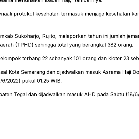
elama menunaikan ibadah haji,” tambahnya.
naati protokol kesehatan termasuk menjaga kesehatan kare
kab Sukoharjo, Rujito, melaporkan tahun ini jumlah jemaa
aerah (TPHD) sehingga total yang berangkat 382 orang.
kelompok terbang 22 sebanyak 101 orang dan kloter 23 se
sal Kota Semarang dan dijadwalkan masuk Asrama Haji Do
/6/2022) pukul 01.25 WIB.
upaten Tegal dan dijadwalkan masuk AHD pada Sabtu (18/6