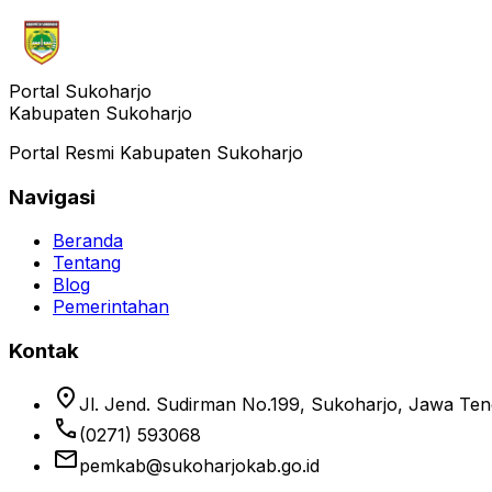
Portal Sukoharjo
Kabupaten Sukoharjo
Portal Resmi Kabupaten Sukoharjo
Navigasi
Beranda
Tentang
Blog
Pemerintahan
Kontak
location_on
Jl. Jend. Sudirman No.199, Sukoharjo, Jawa Te
phone
(0271) 593068
email
pemkab@sukoharjokab.go.id