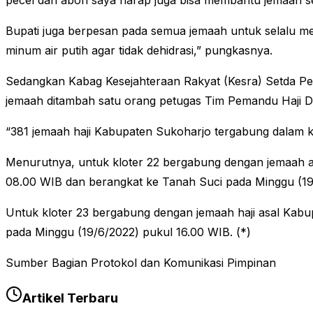
pecel dan abon saya harap juga bisa membantu jemaah s
Bupati juga berpesan pada semua jemaah untuk selalu me
minum air putih agar tidak dehidrasi,” pungkasnya.
Sedangkan Kabag Kesejahteraan Rakyat (Kesra) Setda Pem
jemaah ditambah satu orang petugas Tim Pemandu Haji D
“381 jemaah haji Kabupaten Sukoharjo tergabung dalam 
Menurutnya, untuk kloter 22 bergabung dengan jemaah a
08.00 WIB dan berangkat ke Tanah Suci pada Minggu (19
Untuk kloter 23 bergabung dengan jemaah haji asal Kab
pada Minggu (19/6/2022) pukul 16.00 WIB. (*)
Sumber Bagian Protokol dan Komunikasi Pimpinan
Artikel Terbaru