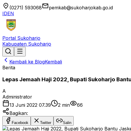
location_on
email
(0271) 593068
pemkab@sukoharjokab.go.id
ID
EN
Portal Sukoharjo
Kabupaten Sukoharjo
Kembali ke Blog
Kembali
Berita
Lepas Jemaah Haji 2022, Bupati Sukoharjo Bantu
A
Administrator
13 Juni 2022 07.39
2
min
66
Bagikan:
Facebook
Twitter
Salin