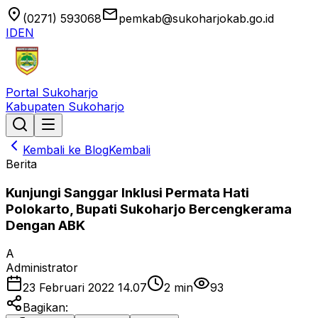
location_on
email
(0271) 593068
pemkab@sukoharjokab.go.id
ID
EN
Portal Sukoharjo
Kabupaten Sukoharjo
Kembali ke Blog
Kembali
Berita
Kunjungi Sanggar Inklusi Permata Hati
Polokarto, Bupati Sukoharjo Bercengkerama
Dengan ABK
A
Administrator
23 Februari 2022 14.07
2
min
93
Bagikan: