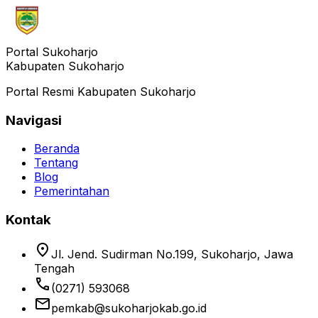
Portal Sukoharjo
Kabupaten Sukoharjo
Portal Resmi Kabupaten Sukoharjo
Navigasi
Beranda
Tentang
Blog
Pemerintahan
Kontak
location_on
Jl. Jend. Sudirman No.199, Sukoharjo, Jawa
Tengah
phone
(0271) 593068
email
pemkab@sukoharjokab.go.id