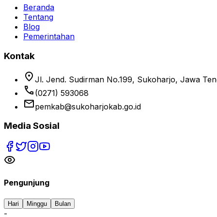
Beranda
Tentang
Blog
Pemerintahan
Kontak
location_on
Jl. Jend. Sudirman No.199, Sukoharjo, Jawa Te
phone
(0271) 593068
email
pemkab@sukoharjokab.go.id
Media Sosial
Pengunjung
Hari
Minggu
Bulan
-