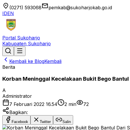
location_on
email
(0271) 593068
pemkab@sukoharjokab.go.id
ID
EN
Portal Sukoharjo
Kabupaten Sukoharjo
Kembali ke Blog
Kembali
Berita
Korban Meninggal Kecelakaan Bukit Bego Bantul
A
Administrator
7 Februari 2022 16.54
2
min
72
Bagikan:
Facebook
Twitter
Salin