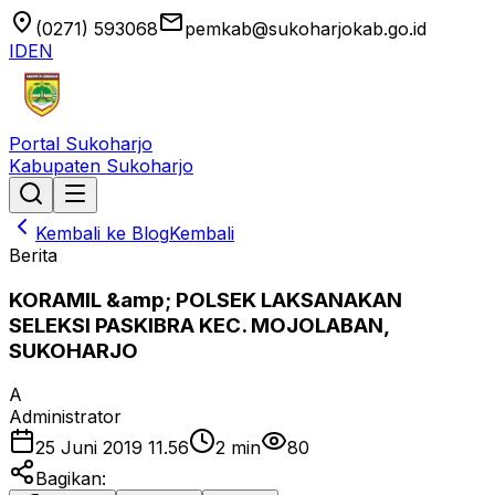
location_on
email
(0271) 593068
pemkab@sukoharjokab.go.id
ID
EN
Portal Sukoharjo
Kabupaten Sukoharjo
Kembali ke Blog
Kembali
Berita
KORAMIL &amp; POLSEK LAKSANAKAN
SELEKSI PASKIBRA KEC. MOJOLABAN,
SUKOHARJO
A
Administrator
25 Juni 2019 11.56
2
min
80
Bagikan: