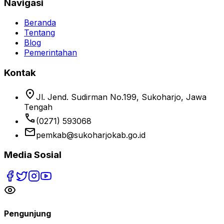
Navigasi
Beranda
Tentang
Blog
Pemerintahan
Kontak
location_on
Jl. Jend. Sudirman No.199, Sukoharjo, Jawa
Tengah
phone
(0271) 593068
email
pemkab@sukoharjokab.go.id
Media Sosial
Pengunjung