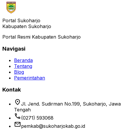
Portal Sukoharjo
Kabupaten Sukoharjo
Portal Resmi Kabupaten Sukoharjo
Navigasi
Beranda
Tentang
Blog
Pemerintahan
Kontak
location_on
Jl. Jend. Sudirman No.199, Sukoharjo, Jawa
Tengah
phone
(0271) 593068
email
pemkab@sukoharjokab.go.id