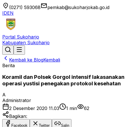
location_on
email
(0271) 593068
pemkab@sukoharjokab.go.id
ID
EN
Portal Sukoharjo
Kabupaten Sukoharjo
Kembali ke Blog
Kembali
Berita
Koramil dan Polsek Gorgol intensif lakasanakan
operasi yustisi penegakan protokol kesehatan
A
Administrator
2 Desember 2020 11.03
1
min
62
Bagikan:
Facebook
Twitter
Salin