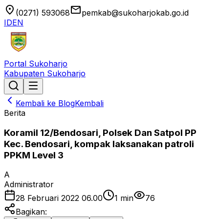
location_on
email
(0271) 593068
pemkab@sukoharjokab.go.id
ID
EN
Portal Sukoharjo
Kabupaten Sukoharjo
Kembali ke Blog
Kembali
Berita
Koramil 12/Bendosari, Polsek Dan Satpol PP
Kec. Bendosari, kompak laksanakan patroli
PPKM Level 3
A
Administrator
28 Februari 2022 06.00
1
min
76
Bagikan: