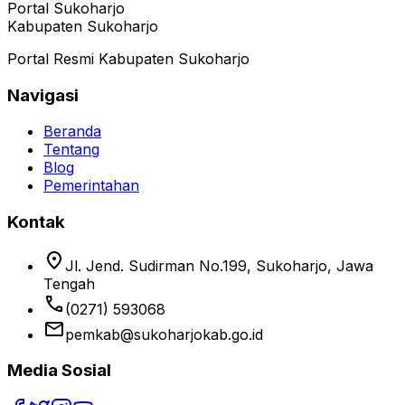
Portal Sukoharjo
Kabupaten Sukoharjo
Portal Resmi Kabupaten Sukoharjo
Navigasi
Beranda
Tentang
Blog
Pemerintahan
Kontak
location_on
Jl. Jend. Sudirman No.199, Sukoharjo, Jawa
Tengah
phone
(0271) 593068
email
pemkab@sukoharjokab.go.id
Media Sosial