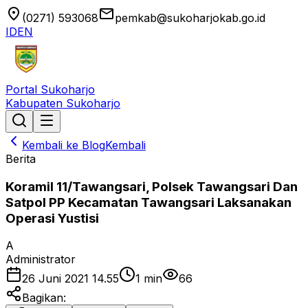
location_on
email
(0271) 593068
pemkab@sukoharjokab.go.id
ID
EN
Portal Sukoharjo
Kabupaten Sukoharjo
Kembali ke Blog
Kembali
Berita
Koramil 11/Tawangsari, Polsek Tawangsari Dan
Satpol PP Kecamatan Tawangsari Laksanakan
Operasi Yustisi
A
Administrator
26 Juni 2021 14.55
1
min
66
Bagikan: