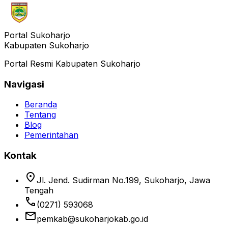
Portal Sukoharjo
Kabupaten Sukoharjo
Portal Resmi Kabupaten Sukoharjo
Navigasi
Beranda
Tentang
Blog
Pemerintahan
Kontak
location_on
Jl. Jend. Sudirman No.199, Sukoharjo, Jawa
Tengah
phone
(0271) 593068
email
pemkab@sukoharjokab.go.id