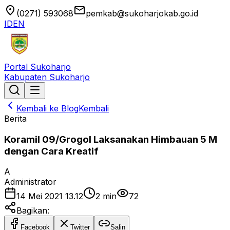
location_on
email
(0271) 593068
pemkab@sukoharjokab.go.id
ID
EN
Portal Sukoharjo
Kabupaten Sukoharjo
Kembali ke Blog
Kembali
Berita
Koramil 09/Grogol Laksanakan Himbauan 5 M
dengan Cara Kreatif
A
Administrator
14 Mei 2021 13.12
2
min
72
Bagikan:
Facebook
Twitter
Salin