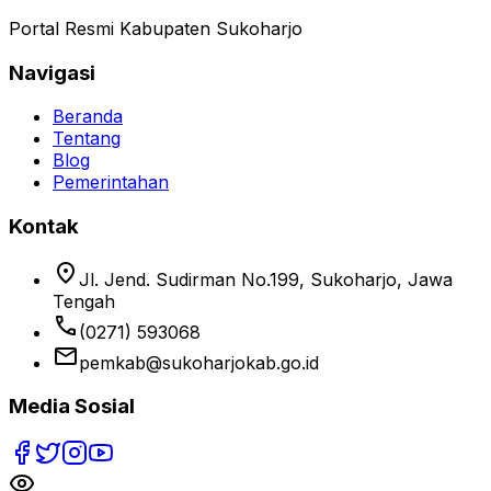
Portal Resmi Kabupaten Sukoharjo
Navigasi
Beranda
Tentang
Blog
Pemerintahan
Kontak
location_on
Jl. Jend. Sudirman No.199, Sukoharjo, Jawa
Tengah
phone
(0271) 593068
email
pemkab@sukoharjokab.go.id
Media Sosial