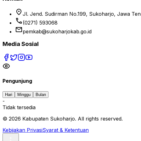
location_on
Jl. Jend. Sudirman No.199, Sukoharjo, Jawa Te
phone
(0271) 593068
email
pemkab@sukoharjokab.go.id
Media Sosial
Pengunjung
Hari
Minggu
Bulan
-
Tidak tersedia
©
2026
Kabupaten Sukoharjo. All rights reserved.
Kebijakan Privasi
Syarat & Ketentuan