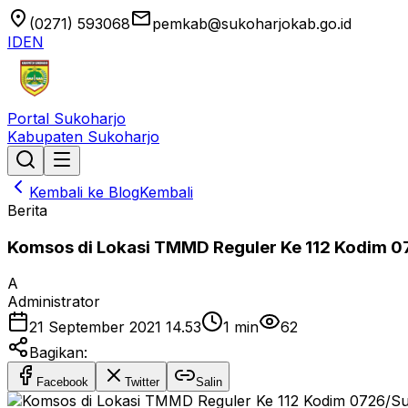
location_on
email
(0271) 593068
pemkab@sukoharjokab.go.id
ID
EN
Portal Sukoharjo
Kabupaten Sukoharjo
Kembali ke Blog
Kembali
Berita
Komsos di Lokasi TMMD Reguler Ke 112 Kodim 0
A
Administrator
21 September 2021 14.53
1
min
62
Bagikan:
Facebook
Twitter
Salin