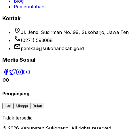
Blog
Pemerintahan
Kontak
location_on
Jl. Jend. Sudirman No.199, Sukoharjo, Jawa Te
phone
(0271) 593068
email
pemkab@sukoharjokab.go.id
Media Sosial
Pengunjung
Hari
Minggu
Bulan
-
Tidak tersedia
©
2026
Kabupaten Sukoharjo. All rights reserved.