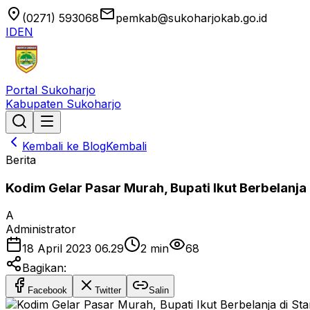
location_on
email
(0271) 593068
pemkab@sukoharjokab.go.id
ID
EN
Portal Sukoharjo
Kabupaten Sukoharjo
Kembali ke Blog
Kembali
Berita
Kodim Gelar Pasar Murah, Bupati Ikut Berbelanj
A
Administrator
18 April 2023 06.29
2
min
68
Bagikan:
Facebook
Twitter
Salin