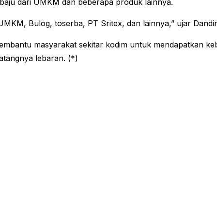
k baju dari UMKM dan beberapa produk lainnya.
 UMKM, Bulog, toserba, PT Sritex, dan lainnya,” ujar Dandi
membantu masyarakat sekitar kodim untuk mendapatkan k
atangnya lebaran. (*)