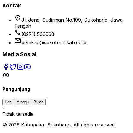
Kontak
location_on
Jl. Jend. Sudirman No.199, Sukoharjo, Jawa
Tengah
phone
(0271) 593068
email
pemkab@sukoharjokab.go.id
Media Sosial
Pengunjung
Hari
Minggu
Bulan
-
Tidak tersedia
©
2026
Kabupaten Sukoharjo. All rights reserved.