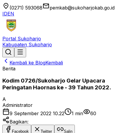
location_on
email
(0271) 593068
pemkab@sukoharjokab.go.id
ID
EN
Portal Sukoharjo
Kabupaten Sukoharjo
Kembali ke Blog
Kembali
Berita
Kodim 0726/Sukoharjo Gelar Upacara
Peringatan Haornas ke - 39 Tahun 2022.
A
Administrator
9 September 2022 10.22
1
min
60
Bagikan:
Facebook
Twitter
Salin