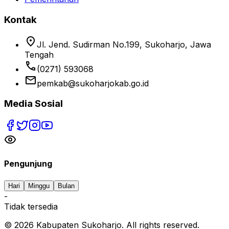
Kontak
location_on
Jl. Jend. Sudirman No.199, Sukoharjo, Jawa
Tengah
phone
(0271) 593068
email
pemkab@sukoharjokab.go.id
Media Sosial
Pengunjung
Hari
Minggu
Bulan
-
Tidak tersedia
©
2026
Kabupaten Sukoharjo. All rights reserved.