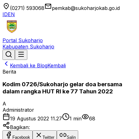
location_on
email
(0271) 593068
pemkab@sukoharjokab.go.id
ID
EN
Portal Sukoharjo
Kabupaten Sukoharjo
Kembali ke Blog
Kembali
Berita
Kodim 0726/Sukoharjo gelar doa bersama
dalam rangka HUT RI ke 77 Tahun 2022
A
Administrator
19 Agustus 2022 11.27
1
min
68
Bagikan:
Facebook
Twitter
Salin