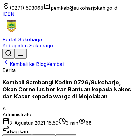
location_on
email
(0271) 593068
pemkab@sukoharjokab.go.id
ID
EN
Portal Sukoharjo
Kabupaten Sukoharjo
Kembali ke Blog
Kembali
Berita
Kembali Sambangi Kodim 0726/Sukoharjo,
Okan Cornelius berikan Bantuan kepada Nakes
dan Kasur kepada warga di Mojolaban
A
Administrator
7 Agustus 2021 15.59
3
min
68
Bagikan: