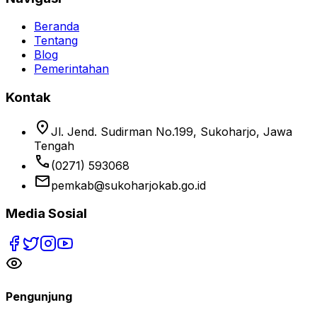
Beranda
Tentang
Blog
Pemerintahan
Kontak
location_on
Jl. Jend. Sudirman No.199, Sukoharjo, Jawa
Tengah
phone
(0271) 593068
email
pemkab@sukoharjokab.go.id
Media Sosial
Pengunjung