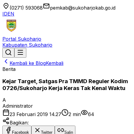
location_on
email
(0271) 593068
pemkab@sukoharjokab.go.id
ID
EN
Portal Sukoharjo
Kabupaten Sukoharjo
Kembali ke Blog
Kembali
Berita
Kejar Target, Satgas Pra TMMD Reguler Kodim
0726/Sukoharjo Kerja Keras Tak Kenal Waktu
A
Administrator
23 Februari 2019 14.27
2
min
64
Bagikan:
Facebook
Twitter
Salin