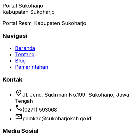
Portal Sukoharjo
Kabupaten Sukoharjo
Portal Resmi Kabupaten Sukoharjo
Navigasi
Beranda
Tentang
Blog
Pemerintahan
Kontak
location_on
Jl. Jend. Sudirman No.199, Sukoharjo, Jawa
Tengah
phone
(0271) 593068
email
pemkab@sukoharjokab.go.id
Media Sosial