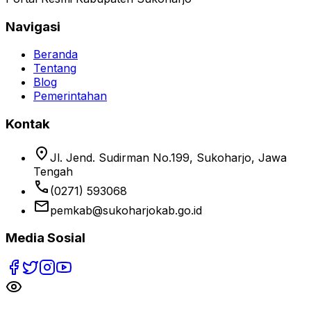
Kabupaten Sukoharjo
Portal Resmi Kabupaten Sukoharjo
Navigasi
Beranda
Tentang
Blog
Pemerintahan
Kontak
location_on
Jl. Jend. Sudirman No.199, Sukoharjo, Jawa
Tengah
phone
(0271) 593068
email
pemkab@sukoharjokab.go.id
Media Sosial