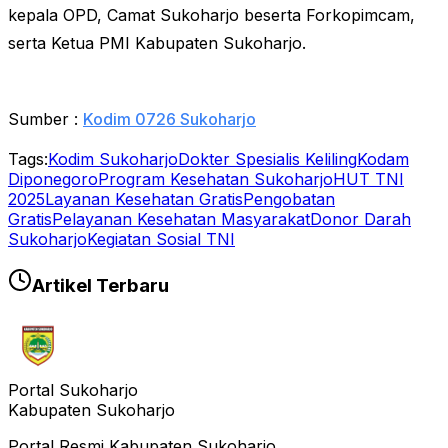
kepala OPD, Camat Sukoharjo beserta Forkopimcam,
serta Ketua PMI Kabupaten Sukoharjo.
Sumber :
Kodim 0726 Sukoharjo
Tags:
Kodim Sukoharjo
Dokter Spesialis Keliling
Kodam
Diponegoro
Program Kesehatan Sukoharjo
HUT TNI
2025
Layanan Kesehatan Gratis
Pengobatan
Gratis
Pelayanan Kesehatan Masyarakat
Donor Darah
Sukoharjo
Kegiatan Sosial TNI
Artikel Terbaru
Tags
Portal Sukoharjo