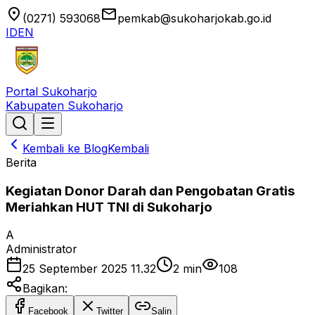
location_on
email
(0271) 593068
pemkab@sukoharjokab.go.id
ID
EN
Portal Sukoharjo
Kabupaten Sukoharjo
Kembali ke Blog
Kembali
Berita
Kegiatan Donor Darah dan Pengobatan Gratis
Meriahkan HUT TNI di Sukoharjo
A
Administrator
25 September 2025 11.32
2
min
108
Bagikan:
Facebook
Twitter
Salin