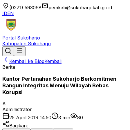
location_on
email
(0271) 593068
pemkab@sukoharjokab.go.id
ID
EN
Portal Sukoharjo
Kabupaten Sukoharjo
Kembali ke Blog
Kembali
Berita
Kantor Pertanahan Sukoharjo Berkomitmen
Bangun Integritas Menuju Wilayah Bebas
Korupsi
A
Administrator
25 April 2019 14.50
3
min
80
Bagikan: