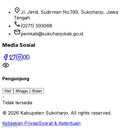
location_on
Jl. Jend. Sudirman No.199, Sukoharjo, Jawa
Tengah
phone
(0271) 593068
email
pemkab@sukoharjokab.go.id
Media Sosial
Pengunjung
Hari
Minggu
Bulan
-
Tidak tersedia
©
2026
Kabupaten Sukoharjo. All rights reserved.
Kebijakan Privasi
Syarat & Ketentuan