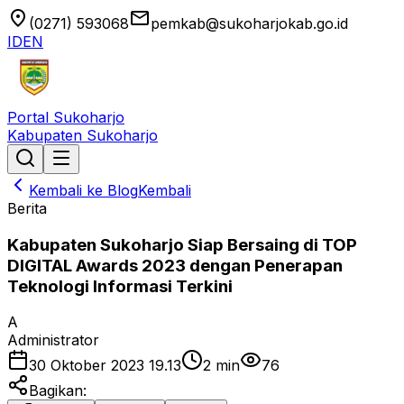
location_on
email
(0271) 593068
pemkab@sukoharjokab.go.id
ID
EN
Portal Sukoharjo
Kabupaten Sukoharjo
Kembali ke Blog
Kembali
Berita
Kabupaten Sukoharjo Siap Bersaing di TOP
DIGITAL Awards 2023 dengan Penerapan
Teknologi Informasi Terkini
A
Administrator
30 Oktober 2023 19.13
2
min
76
Bagikan: