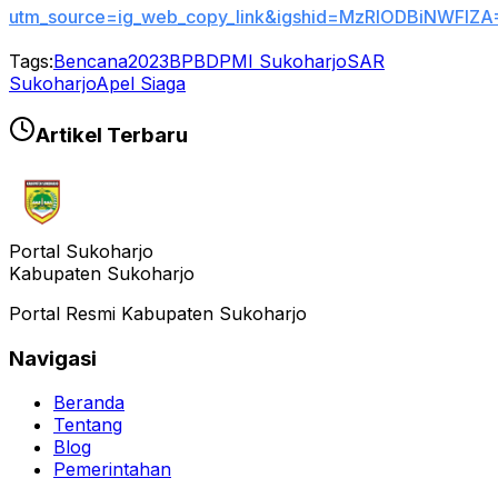
utm_source=ig_web_copy_link&igshid=MzRlODBiNWFlZA
Tags:
Bencana
2023
BPBD
PMI Sukoharjo
SAR
Sukoharjo
Apel Siaga
Artikel Terbaru
Portal Sukoharjo
Kabupaten Sukoharjo
Portal Resmi Kabupaten Sukoharjo
Navigasi
Beranda
Tentang
Blog
Pemerintahan