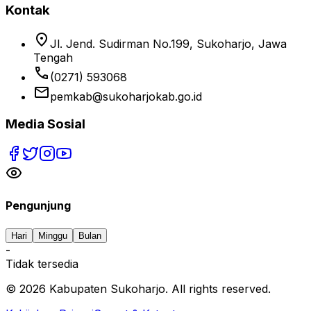
Kontak
location_on
Jl. Jend. Sudirman No.199, Sukoharjo, Jawa
Tengah
phone
(0271) 593068
email
pemkab@sukoharjokab.go.id
Media Sosial
Pengunjung
Hari
Minggu
Bulan
-
Tidak tersedia
©
2026
Kabupaten Sukoharjo. All rights reserved.