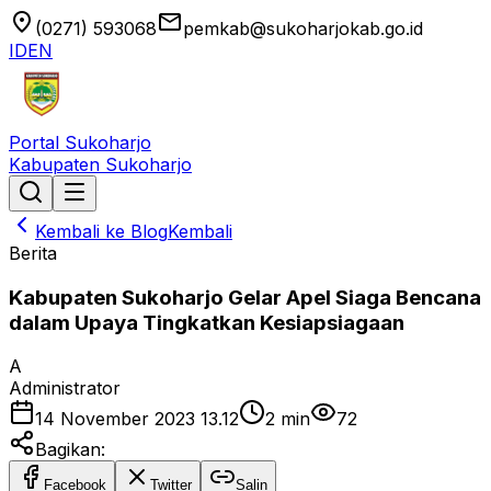
location_on
email
(0271) 593068
pemkab@sukoharjokab.go.id
ID
EN
Portal Sukoharjo
Kabupaten Sukoharjo
Kembali ke Blog
Kembali
Berita
Kabupaten Sukoharjo Gelar Apel Siaga Bencana
dalam Upaya Tingkatkan Kesiapsiagaan
A
Administrator
14 November 2023 13.12
2
min
72
Bagikan:
Facebook
Twitter
Salin