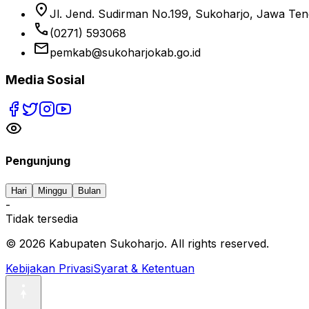
location_on
Jl. Jend. Sudirman No.199, Sukoharjo, Jawa Te
phone
(0271) 593068
email
pemkab@sukoharjokab.go.id
Media Sosial
Pengunjung
Hari
Minggu
Bulan
-
Tidak tersedia
©
2026
Kabupaten Sukoharjo. All rights reserved.
Kebijakan Privasi
Syarat & Ketentuan