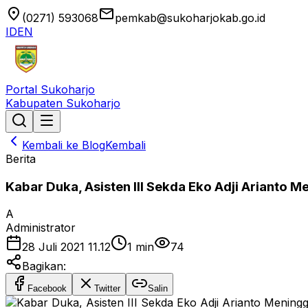
location_on
email
(0271) 593068
pemkab@sukoharjokab.go.id
ID
EN
Portal Sukoharjo
Kabupaten Sukoharjo
Kembali ke Blog
Kembali
Berita
Kabar Duka, Asisten III Sekda Eko Adji Arianto M
A
Administrator
28 Juli 2021 11.12
1
min
74
Bagikan:
Facebook
Twitter
Salin