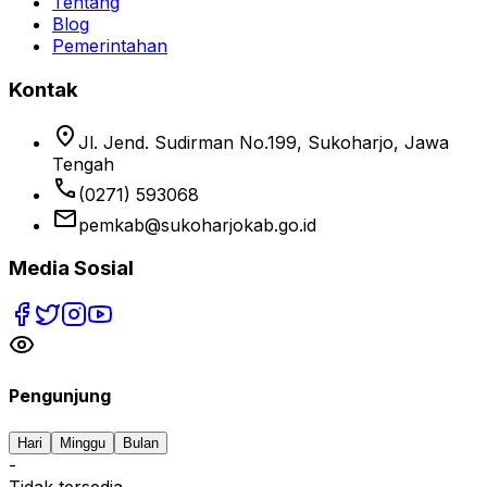
Tentang
Blog
Pemerintahan
Kontak
location_on
Jl. Jend. Sudirman No.199, Sukoharjo, Jawa
Tengah
phone
(0271) 593068
email
pemkab@sukoharjokab.go.id
Media Sosial
Pengunjung
Hari
Minggu
Bulan
-
Tidak tersedia