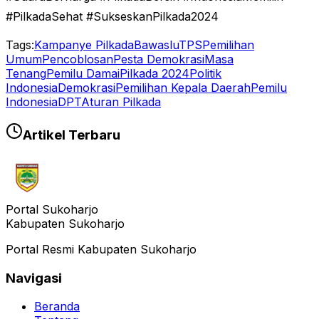
#PilkadaSehat #SukseskanPilkada2024
Tags:
Kampanye Pilkada
Bawaslu
TPS
Pemilihan
Umum
Pencoblosan
Pesta Demokrasi
Masa
Tenang
Pemilu Damai
Pilkada 2024
Politik
Indonesia
Demokrasi
Pemilihan Kepala Daerah
Pemilu
Indonesia
DPT
Aturan Pilkada
Artikel Terbaru
Portal Sukoharjo
Kabupaten Sukoharjo
Portal Resmi Kabupaten Sukoharjo
Navigasi
Beranda