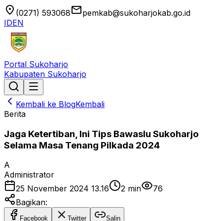
location_on
email
(0271) 593068
pemkab@sukoharjokab.go.id
ID
EN
Portal Sukoharjo
Kabupaten Sukoharjo
Kembali ke Blog
Kembali
Berita
Jaga Ketertiban, Ini Tips Bawaslu Sukoharjo
Selama Masa Tenang Pilkada 2024
A
Administrator
25 November 2024 13.16
2
min
76
Bagikan:
Facebook
Twitter
Salin