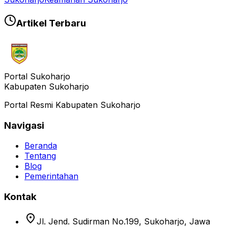
Artikel Terbaru
Portal Sukoharjo
Kabupaten Sukoharjo
Portal Resmi Kabupaten Sukoharjo
Navigasi
Beranda
Tentang
Blog
Pemerintahan
Kontak
location_on
Jl. Jend. Sudirman No.199, Sukoharjo, Jawa