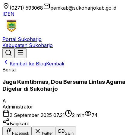
location_on
email
(0271) 593068
pemkab@sukoharjokab.go.id
ID
EN
Portal Sukoharjo
Kabupaten Sukoharjo
Kembali ke Blog
Kembali
Berita
Jaga Kamtibmas, Doa Bersama Lintas Agama
Digelar di Sukoharjo
A
Administrator
2 September 2025 07.21
2
min
74
Bagikan:
Facebook
Twitter
Salin