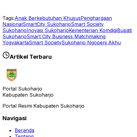
Tags:
Anak Berkebutuhan Khusus
Penghargaan
Nasional
SmartCity Sukoharjo
Smart Society
Sukoharjo
Inovasi Sukoharjo
Kementerian Komdigi
Bupati
Sukoharjo
Smart City Business Matchmaking
Yogyakarta
Smart Society
Sukoharjo Ngopeni Akhu
Artikel Terbaru
Portal Sukoharjo
Kabupaten Sukoharjo
Portal Resmi Kabupaten Sukoharjo
Navigasi
Beranda
Tentang