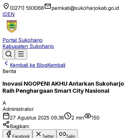
location_on
email
(0271) 593068
pemkab@sukoharjokab.go.id
ID
EN
Portal Sukoharjo
Kabupaten Sukoharjo
Kembali ke Blog
Kembali
Berita
Inovasi NGOPENI AKHU Antarkan Sukoharjo
Raih Penghargaan Smart City Nasional
A
Administrator
27 Agustus 2025 09.38
2
min
150
Bagikan:
Facebook
Twitter
Salin