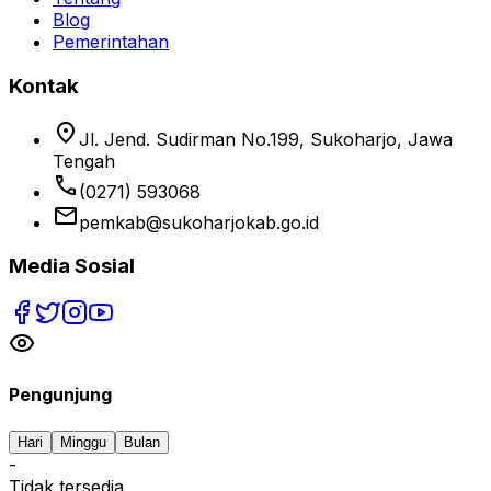
Blog
Pemerintahan
Kontak
location_on
Jl. Jend. Sudirman No.199, Sukoharjo, Jawa
Tengah
phone
(0271) 593068
email
pemkab@sukoharjokab.go.id
Media Sosial
Pengunjung
Hari
Minggu
Bulan
-
Tidak tersedia