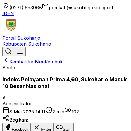
location_on
email
(0271) 593068
pemkab@sukoharjokab.go.id
ID
EN
Portal Sukoharjo
Kabupaten Sukoharjo
Kembali ke Blog
Kembali
Berita
Indeks Pelayanan Prima 4,60, Sukoharjo Masuk
10 Besar Nasional
A
Administrator
8 Mei 2025 14.11
2
min
102
Bagikan:
Facebook
Twitter
Salin