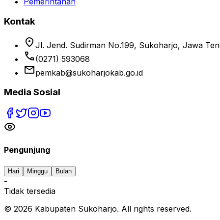
Pemerintahan
Kontak
location_on
Jl. Jend. Sudirman No.199, Sukoharjo, Jawa Te
phone
(0271) 593068
email
pemkab@sukoharjokab.go.id
Media Sosial
Pengunjung
Hari
Minggu
Bulan
-
Tidak tersedia
©
2026
Kabupaten Sukoharjo. All rights reserved.