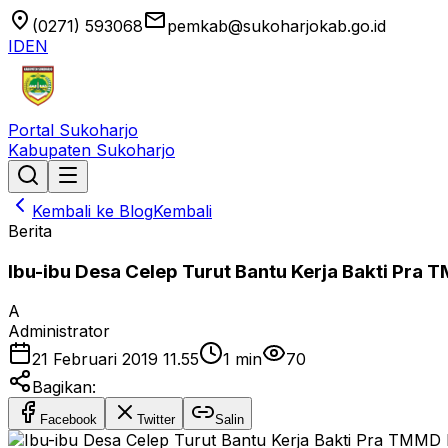
location_on
email
(0271) 593068
pemkab@sukoharjokab.go.id
ID
EN
Portal Sukoharjo
Kabupaten Sukoharjo
Kembali ke Blog
Kembali
Berita
Ibu-ibu Desa Celep Turut Bantu Kerja Bakti Pr
A
Administrator
21 Februari 2019 11.55
1
min
70
Bagikan:
Facebook
Twitter
Salin