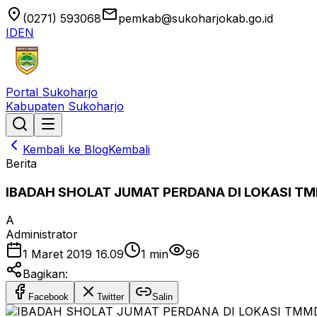
location_on
email
(0271) 593068
pemkab@sukoharjokab.go.id
ID
EN
Portal Sukoharjo
Kabupaten Sukoharjo
Kembali ke Blog
Kembali
Berita
IBADAH SHOLAT JUMAT PERDANA DI LOKASI TM
A
Administrator
1 Maret 2019 16.09
1
min
96
Bagikan:
Facebook
Twitter
Salin