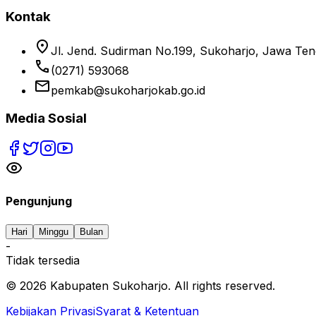
Kontak
location_on
Jl. Jend. Sudirman No.199, Sukoharjo, Jawa Te
phone
(0271) 593068
email
pemkab@sukoharjokab.go.id
Media Sosial
Pengunjung
Hari
Minggu
Bulan
-
Tidak tersedia
©
2026
Kabupaten Sukoharjo. All rights reserved.
Kebijakan Privasi
Syarat & Ketentuan