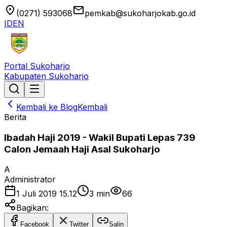
location_on
email
(0271) 593068
pemkab@sukoharjokab.go.id
ID
EN
Portal Sukoharjo
Kabupaten Sukoharjo
Kembali ke Blog
Kembali
Berita
Ibadah Haji 2019 - Wakil Bupati Lepas 739
Calon Jemaah Haji Asal Sukoharjo
A
Administrator
1 Juli 2019 15.12
3
min
66
Bagikan:
Facebook
Twitter
Salin