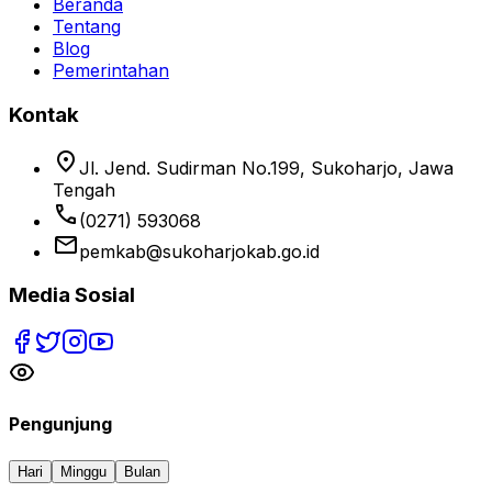
Beranda
Tentang
Blog
Pemerintahan
Kontak
location_on
Jl. Jend. Sudirman No.199, Sukoharjo, Jawa
Tengah
phone
(0271) 593068
email
pemkab@sukoharjokab.go.id
Media Sosial
Pengunjung
Hari
Minggu
Bulan