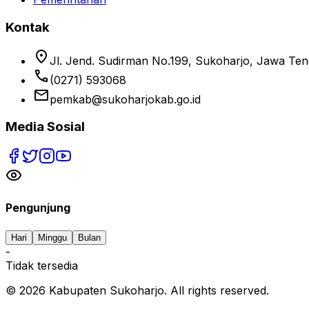
Kontak
location_on
Jl. Jend. Sudirman No.199, Sukoharjo, Jawa Te
phone
(0271) 593068
email
pemkab@sukoharjokab.go.id
Media Sosial
Pengunjung
Hari
Minggu
Bulan
-
Tidak tersedia
©
2026
Kabupaten Sukoharjo. All rights reserved.