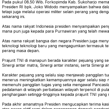
Pada pukul 08.50 Wib. Forkopimda Kab. Sukoharjo memasu
Presiden RI bpk. Joko Widodo menyampaikan bahwa dalam 
tetapi juga melalui operasi militer selain perang yang
sekarang ini.
Atas nama rakyat Indonesia presiden menyampaikan pengha
mana pun juga kepada para Purnawiran yang telah mewaris
Atas nama rakyat bangsa dan negara Presiden juga menya
teknologi teknologi baru yang mengagumkan termasuk tekno
perang masa depan.
Prajurit TNI di manapun berada karakter pejuang yang s
Sinergi antar matra, Sinergi antar instansi, serta Siner
Karakter pejuang yang selalu siap menjawab panggilan tug
menerus meningkatkan kemampuannya agar selalu siap mem
memenuhi panggilan tugas yang setia mengawal Pancasil
pedalaman di wilayah perbatasan wilayah terpencil di pu
penghargaan setinggi-tingginya kepada prajurit TNI yang
Pada akhir amanatnya Presiden mengucapkan terima kasi