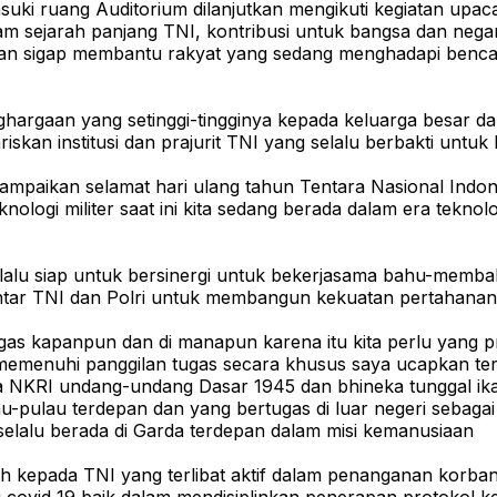
ki ruang Auditorium dilanjutkan mengikuti kegiatan upac
sejarah panjang TNI, kontribusi untuk bangsa dan negara
 dengan sigap membantu rakyat yang sedang menghadapi be
rgaan yang setinggi-tingginya kepada keluarga besar dan i
kan institusi dan prajurit TNI yang selalu berbakti untuk
mpaikan selamat hari ulang tahun Tentara Nasional Indon
logi militer saat ini kita sedang berada dalam era teknolo
elalu siap untuk bersinergi untuk bekerjasama bahu-memba
gi antar TNI dan Polri untuk membangun kekuatan pertahana
as kapanpun dan di manapun karena itu kita perlu yang pro
enuhi panggilan tugas secara khusus saya ucapkan terima
a NKRI undang-undang Dasar 1945 dan bhineka tunggal i
lau-pulau terdepan dan yang bertugas di luar negeri seba
 selalu berada di Garda terdepan dalam misi kemanusiaan
h kepada TNI yang terlibat aktif dalam penanganan korba