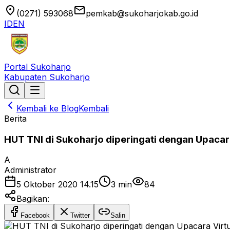
location_on
email
(0271) 593068
pemkab@sukoharjokab.go.id
ID
EN
Portal Sukoharjo
Kabupaten Sukoharjo
Kembali ke Blog
Kembali
Berita
HUT TNI di Sukoharjo diperingati dengan Upacar
A
Administrator
5 Oktober 2020 14.15
3
min
84
Bagikan:
Facebook
Twitter
Salin