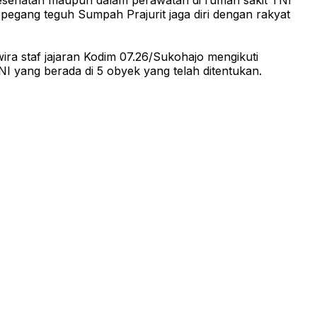
kesehatan maupun dalam perawatan di rumah sakit TNI
pegang teguh Sumpah Prajurit jaga diri dengan rakyat
ra staf jajaran Kodim 07.26/Sukohajo mengikuti
I yang berada di 5 obyek yang telah ditentukan.