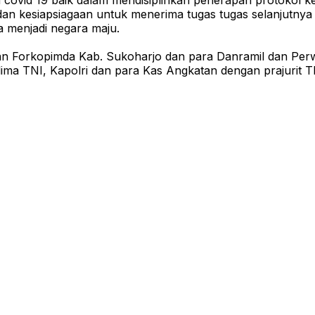
 covid 19 baik dalam mendisiplinkan penerapan protokol 
an kesiapsiagaan untuk menerima tugas tugas selanjutnya 
 menjadi negara maju.
n Forkopimda Kab. Sukoharjo dan para Danramil dan Perwi
ima TNI, Kapolri dan para Kas Angkatan dengan prajurit TN