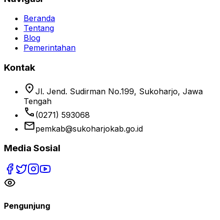
Beranda
Tentang
Blog
Pemerintahan
Kontak
location_on
Jl. Jend. Sudirman No.199, Sukoharjo, Jawa
Tengah
phone
(0271) 593068
email
pemkab@sukoharjokab.go.id
Media Sosial
Pengunjung