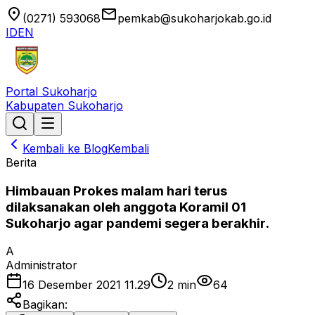
location_on
email
(0271) 593068
pemkab@sukoharjokab.go.id
ID
EN
Portal Sukoharjo
Kabupaten Sukoharjo
Kembali ke Blog
Kembali
Berita
Himbauan Prokes malam hari terus
dilaksanakan oleh anggota Koramil 01
Sukoharjo agar pandemi segera berakhir.
A
Administrator
16 Desember 2021 11.29
2
min
64
Bagikan: