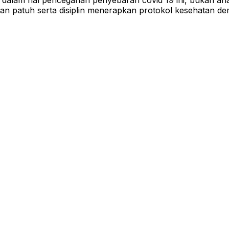
si dalam hal pencegahan penyebaran covid 19 ini, bukan a
n patuh serta disiplin menerapkan protokol kesehatan dem