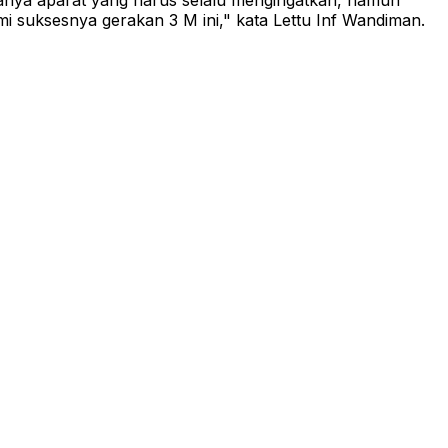
hanya aparat yang harus selalu mengingatkan, namun
i suksesnya gerakan 3 M ini," kata Lettu Inf Wandiman.