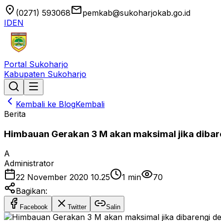
location_on
email
(0271) 593068
pemkab@sukoharjokab.go.id
ID
EN
Portal Sukoharjo
Kabupaten Sukoharjo
Kembali ke Blog
Kembali
Berita
Himbauan Gerakan 3 M akan maksimal jika diba
A
Administrator
22 November 2020 10.25
1
min
70
Bagikan:
Facebook
Twitter
Salin