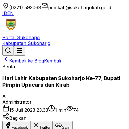
location_on
email
(0271) 593068
pemkab@sukoharjokab.go.id
ID
EN
Portal Sukoharjo
Kabupaten Sukoharjo
Kembali ke Blog
Kembali
Berita
Hari Lahir Kabupaten Sukoharjo Ke-77, Bupati
Pimpin Upacara dan Kirab
A
Administrator
15 Juli 2023 23.33
1
min
74
Bagikan:
Facebook
Twitter
Salin