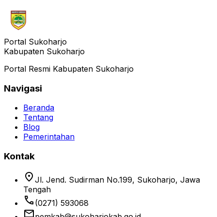
Portal Sukoharjo
Kabupaten Sukoharjo
Portal Resmi Kabupaten Sukoharjo
Navigasi
Beranda
Tentang
Blog
Pemerintahan
Kontak
location_on
Jl. Jend. Sudirman No.199, Sukoharjo, Jawa
Tengah
phone
(0271) 593068
email
pemkab@sukoharjokab.go.id