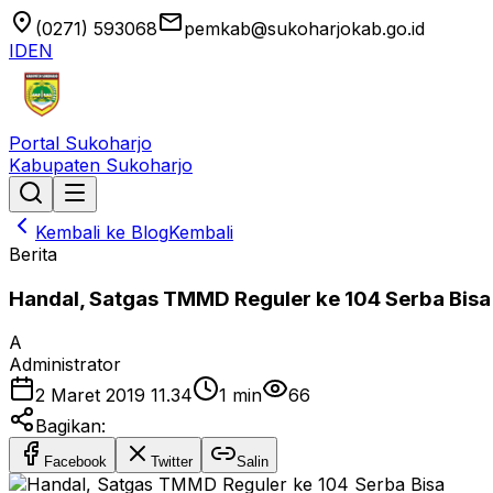
location_on
email
(0271) 593068
pemkab@sukoharjokab.go.id
ID
EN
Portal Sukoharjo
Kabupaten Sukoharjo
Kembali ke Blog
Kembali
Berita
Handal, Satgas TMMD Reguler ke 104 Serba Bisa
A
Administrator
2 Maret 2019 11.34
1
min
66
Bagikan:
Facebook
Twitter
Salin