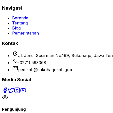
Navigasi
Beranda
Tentang
Blog
Pemerintahan
Kontak
location_on
Jl. Jend. Sudirman No.199, Sukoharjo, Jawa Te
phone
(0271) 593068
email
pemkab@sukoharjokab.go.id
Media Sosial
Pengunjung