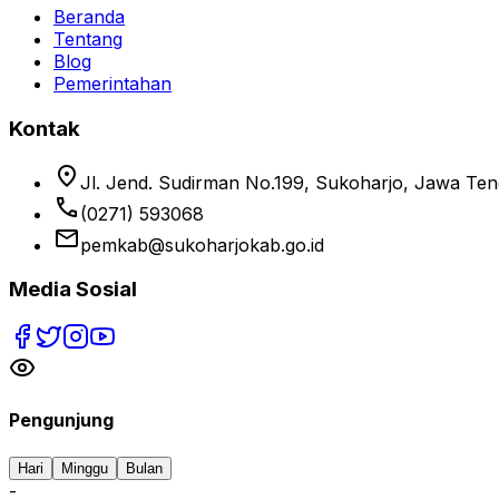
Beranda
Tentang
Blog
Pemerintahan
Kontak
location_on
Jl. Jend. Sudirman No.199, Sukoharjo, Jawa Te
phone
(0271) 593068
email
pemkab@sukoharjokab.go.id
Media Sosial
Pengunjung
Hari
Minggu
Bulan
-