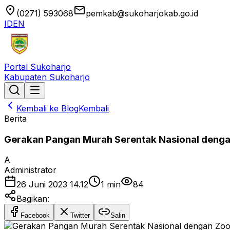
location_on
email
(0271) 593068
pemkab@sukoharjokab.go.id
ID
EN
Portal Sukoharjo
Kabupaten Sukoharjo
Kembali ke Blog
Kembali
Berita
Gerakan Pangan Murah Serentak Nasional denga
A
Administrator
26 Juni 2023 14.12
1
min
84
Bagikan:
Facebook
Twitter
Salin