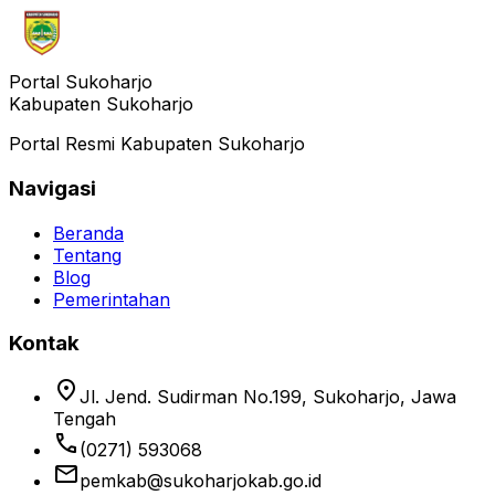
Portal Sukoharjo
Kabupaten Sukoharjo
Portal Resmi Kabupaten Sukoharjo
Navigasi
Beranda
Tentang
Blog
Pemerintahan
Kontak
location_on
Jl. Jend. Sudirman No.199, Sukoharjo, Jawa
Tengah
phone
(0271) 593068
email
pemkab@sukoharjokab.go.id