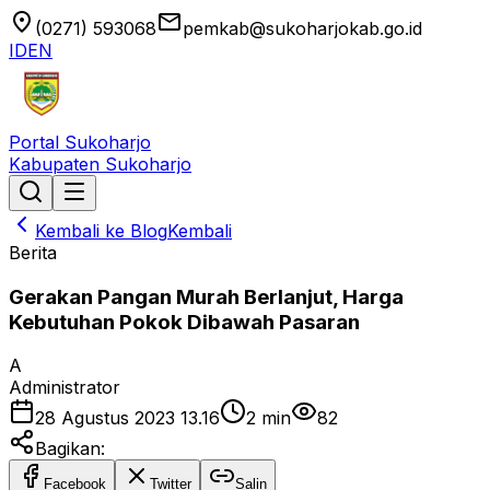
location_on
email
(0271) 593068
pemkab@sukoharjokab.go.id
ID
EN
Portal Sukoharjo
Kabupaten Sukoharjo
Kembali ke Blog
Kembali
Berita
Gerakan Pangan Murah Berlanjut, Harga
Kebutuhan Pokok Dibawah Pasaran
A
Administrator
28 Agustus 2023 13.16
2
min
82
Bagikan:
Facebook
Twitter
Salin