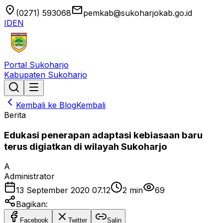
location_on
email
(0271) 593068
pemkab@sukoharjokab.go.id
ID
EN
Portal Sukoharjo
Kabupaten Sukoharjo
Kembali ke Blog
Kembali
Berita
Edukasi penerapan adaptasi kebiasaan baru
terus digiatkan di wilayah Sukoharjo
A
Administrator
13 September 2020 07.12
2
min
69
Bagikan:
Facebook
Twitter
Salin