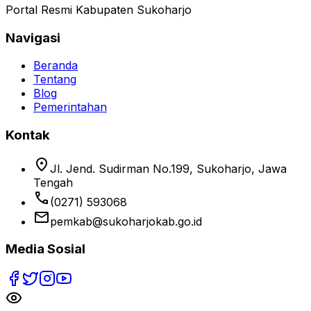
Portal Resmi Kabupaten Sukoharjo
Navigasi
Beranda
Tentang
Blog
Pemerintahan
Kontak
location_on
Jl. Jend. Sudirman No.199, Sukoharjo, Jawa
Tengah
phone
(0271) 593068
email
pemkab@sukoharjokab.go.id
Media Sosial