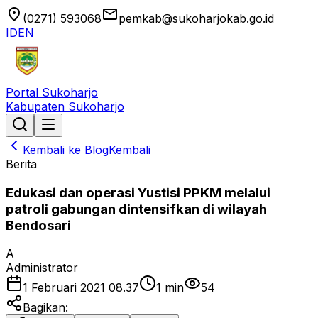
location_on
email
(0271) 593068
pemkab@sukoharjokab.go.id
ID
EN
Portal Sukoharjo
Kabupaten Sukoharjo
Kembali ke Blog
Kembali
Berita
Edukasi dan operasi Yustisi PPKM melalui
patroli gabungan dintensifkan di wilayah
Bendosari
A
Administrator
1 Februari 2021 08.37
1
min
54
Bagikan: