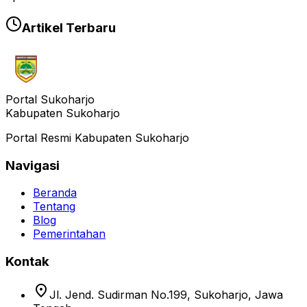
Artikel Terbaru
Portal Sukoharjo
Kabupaten Sukoharjo
Portal Resmi Kabupaten Sukoharjo
Navigasi
Beranda
Tentang
Blog
Pemerintahan
Kontak
location_on
Jl. Jend. Sudirman No.199, Sukoharjo, Jawa