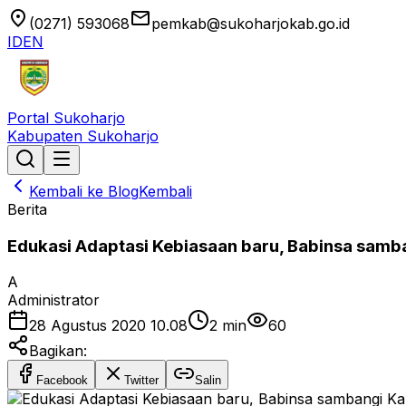
location_on
email
(0271) 593068
pemkab@sukoharjokab.go.id
ID
EN
Portal Sukoharjo
Kabupaten Sukoharjo
Kembali ke Blog
Kembali
Berita
Edukasi Adaptasi Kebiasaan baru, Babinsa samba
A
Administrator
28 Agustus 2020 10.08
2
min
60
Bagikan:
Facebook
Twitter
Salin