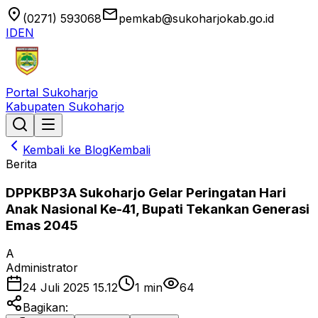
location_on
email
(0271) 593068
pemkab@sukoharjokab.go.id
ID
EN
Portal Sukoharjo
Kabupaten Sukoharjo
Kembali ke Blog
Kembali
Berita
DPPKBP3A Sukoharjo Gelar Peringatan Hari
Anak Nasional Ke-41, Bupati Tekankan Generasi
Emas 2045
A
Administrator
24 Juli 2025 15.12
1
min
64
Bagikan: