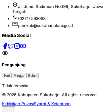
location_on
Jl. Jend. Sudirman No.199, Sukoharjo, Jawa
Tengah
phone
(0271) 593068
email
pemkab@sukoharjokab.go.id
Media Sosial
Pengunjung
Hari
Minggu
Bulan
-
Tidak tersedia
©
2026
Kabupaten Sukoharjo. All rights reserved.
Kebijakan Privasi
Syarat & Ketentuan