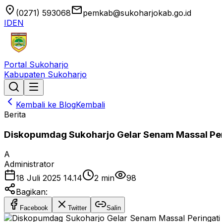
location_on
email
(0271) 593068
pemkab@sukoharjokab.go.id
ID
EN
Portal Sukoharjo
Kabupaten Sukoharjo
Kembali ke Blog
Kembali
Berita
Diskopumdag Sukoharjo Gelar Senam Massal Peri
A
Administrator
18 Juli 2025 14.14
2
min
98
Bagikan:
Facebook
Twitter
Salin