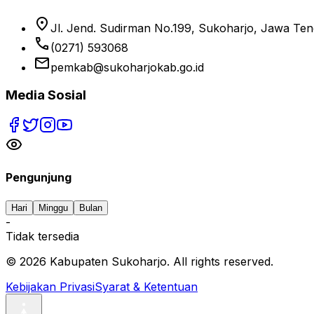
location_on
Jl. Jend. Sudirman No.199, Sukoharjo, Jawa Te
phone
(0271) 593068
email
pemkab@sukoharjokab.go.id
Media Sosial
Pengunjung
Hari
Minggu
Bulan
-
Tidak tersedia
©
2026
Kabupaten Sukoharjo. All rights reserved.
Kebijakan Privasi
Syarat & Ketentuan