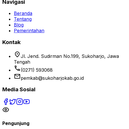
Navigasi
Beranda
Tentang
Blog
Pemerintahan
Kontak
location_on
Jl. Jend. Sudirman No.199, Sukoharjo, Jawa
Tengah
phone
(0271) 593068
email
pemkab@sukoharjokab.go.id
Media Sosial
Pengunjung