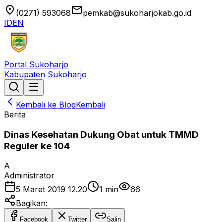
location_on
email
(0271) 593068
pemkab@sukoharjokab.go.id
ID
EN
Portal Sukoharjo
Kabupaten Sukoharjo
Kembali ke Blog
Kembali
Berita
Dinas Kesehatan Dukung Obat untuk TMMD
Reguler ke 104
A
Administrator
5 Maret 2019 12.20
1
min
66
Bagikan:
Facebook
Twitter
Salin