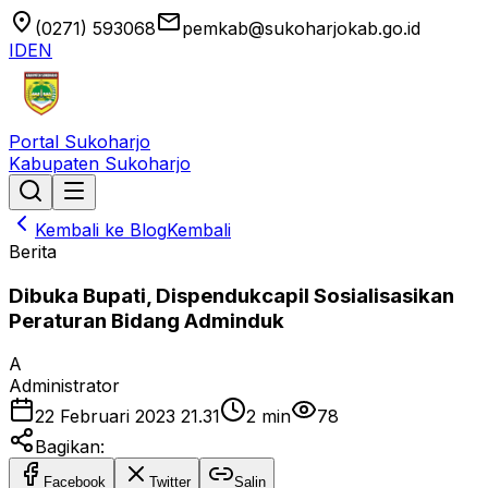
location_on
email
(0271) 593068
pemkab@sukoharjokab.go.id
ID
EN
Portal Sukoharjo
Kabupaten Sukoharjo
Kembali ke Blog
Kembali
Berita
Dibuka Bupati, Dispendukcapil Sosialisasikan
Peraturan Bidang Adminduk
A
Administrator
22 Februari 2023 21.31
2
min
78
Bagikan:
Facebook
Twitter
Salin