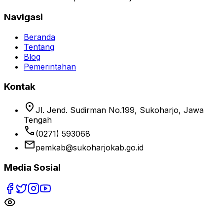
Navigasi
Beranda
Tentang
Blog
Pemerintahan
Kontak
location_on
Jl. Jend. Sudirman No.199, Sukoharjo, Jawa
Tengah
phone
(0271) 593068
email
pemkab@sukoharjokab.go.id
Media Sosial