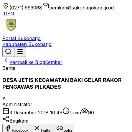
location_on
email
(0271) 593068
pemkab@sukoharjokab.go.id
ID
EN
Portal Sukoharjo
Kabupaten Sukoharjo
Kembali ke Blog
Kembali
Berita
DESA JETIS KECAMATAN BAKI GELAR RAKOR
PENGAWAS PILKADES
A
Administrator
3 Desember 2018 10.49
1
min
90
Bagikan:
Facebook
Twitter
Salin