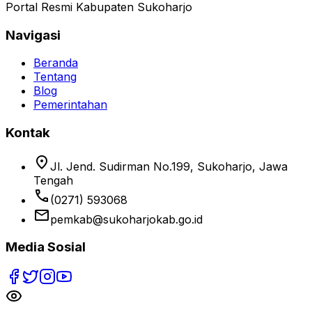
Portal Resmi Kabupaten Sukoharjo
Navigasi
Beranda
Tentang
Blog
Pemerintahan
Kontak
location_on
Jl. Jend. Sudirman No.199, Sukoharjo, Jawa
Tengah
phone
(0271) 593068
email
pemkab@sukoharjokab.go.id
Media Sosial