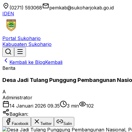
location_on
email
(0271) 593068
pemkab@sukoharjokab.go.id
ID
EN
Portal Sukoharjo
Kabupaten Sukoharjo
Kembali ke Blog
Kembali
Berita
Desa Jadi Tulang Punggung Pembangunan Nasion
A
Administrator
14 Januari 2026 09.35
3
min
102
Bagikan:
Facebook
Twitter
Salin