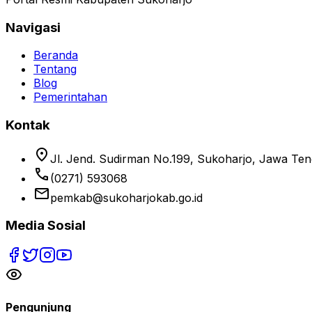
Navigasi
Beranda
Tentang
Blog
Pemerintahan
Kontak
location_on
Jl. Jend. Sudirman No.199, Sukoharjo, Jawa Te
phone
(0271) 593068
email
pemkab@sukoharjokab.go.id
Media Sosial
Pengunjung