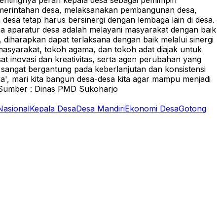
pentingnya peran kepala desa sebagai pemimpin
emerintahan desa, melaksanakan pembangunan desa,
esa tetap harus bersinergi dengan lembaga lain di desa.
a aparatur desa adalah melayani masyarakat dengan baik
iharapkan dapat terlaksana dengan baik melalui sinergi
syarakat, tokoh agama, dan tokoh adat diajak untuk
t inovasi dan kreativitas, serta agen perubahan yang
ngat bergantung pada keberlanjutan dan konsistensi
', mari kita bangun desa-desa kita agar mampu menjadi
Sumber : Dinas PMD Sukoharjo
Nasional
Kepala Desa
Desa Mandiri
Ekonomi Desa
Gotong