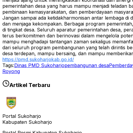
menjadi ajang untuk meningkatkan koordinasi dan sinerg
pemerintahan desa yang harus mampu menjadi teladan b
pembinaan kemasyarakatan, dan pemberdayaan masyara
Jangan sampai ada ketidakharmonisan antar lembaga di de
dan menjaga kekompakan. Berbagai program pemerintah, 
di tingkat desa.
Seluruh aparatur pemerintahan desa, per
terus berkomitmen dan berinovasi dalam mengelola poten
mampu menghadapi tantangan zaman sekaligus memanfaat
dari seluruh program pembangunan yang telah dirintis b
desa terdepan, mampu bersaing, dan mampu memberikan k
https://pmd.sukoharjokab.go.id/
Tags:
Dinas PMD Sukoharjo
pembangunan desa
Pemberda
Royong
Artikel Terbaru
Portal Sukoharjo
Kabupaten Sukoharjo
Portal Resmi Kabupaten Sukoharjo