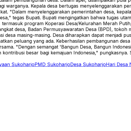
i dalam pembangunan desa.
Dalam apel, disampaikan pula 
agi warganya. Kepala desa bertugas menyelenggarakan p
kat.
"Dalam menyelenggarakan pemerintahan desa, kepala d
sa," tegas Bupati.
Bupati mengingatkan bahwa tugas utam
termasuk program Koperasi Desa/Kelurahan Merah Putih, d
angkat desa, Badan Permusyawaratan Desa (BPD), tokoh ma
si desa masing-masing.
Desa diharapkan dapat menjadi pusa
kan peluang yang ada. Keberhasilan pembangunan desa sa
ersama.
"Dengan semangat 'Bangun Desa, Bangun Indonesia
ontribusi besar bagi kemajuan Indonesia," pungkasnya.
yaan Sukoharjo
PMD Sukoharjo
Desa Sukoharjo
Hari Desa 