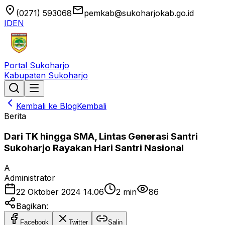
location_on
email
(0271) 593068
pemkab@sukoharjokab.go.id
ID
EN
Portal Sukoharjo
Kabupaten Sukoharjo
Kembali ke Blog
Kembali
Berita
Dari TK hingga SMA, Lintas Generasi Santri
Sukoharjo Rayakan Hari Santri Nasional
A
Administrator
22 Oktober 2024 14.06
2
min
86
Bagikan:
Facebook
Twitter
Salin