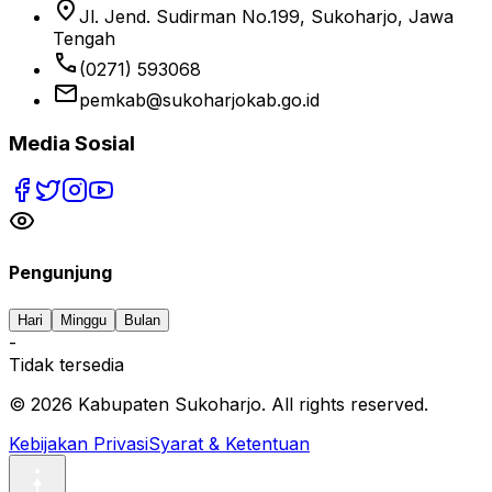
location_on
Jl. Jend. Sudirman No.199, Sukoharjo, Jawa
Tengah
phone
(0271) 593068
email
pemkab@sukoharjokab.go.id
Media Sosial
Pengunjung
Hari
Minggu
Bulan
-
Tidak tersedia
©
2026
Kabupaten Sukoharjo. All rights reserved.
Kebijakan Privasi
Syarat & Ketentuan