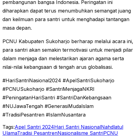
pembangunan bangsa Indonesia. Peringatan ini
diharapkan dapat terus menumbuhkan semangat juang
dan keilmuan para santri untuk menghadapi tantangan
masa depan.
PCNU Kabupaten Sukoharjo berharap melalui acara ini,
para santri akan semakin termotivasi untuk menjadi pilar
dalam menjaga dan melestarikan ajaran agama serta
nilai-nilai kebangsaan di tengah arus globalisasi.
#HariSantriNasional2024 #ApelSantriSukoharjo
#PCNUSukoharjo #SantriMenjagaNKRI
#PeningatanHariSantri #SantriDanKebangsaan
#NUJawaTengah #GenerasiMudaIslam
#TradisiPesantren #IslamNusantara
Tags:
Apel Santri 2024
Hari Santri Nasional
Nahdlatul
Ulama
Tradisi Pesantren
Nasionalisme Santri
PCNU