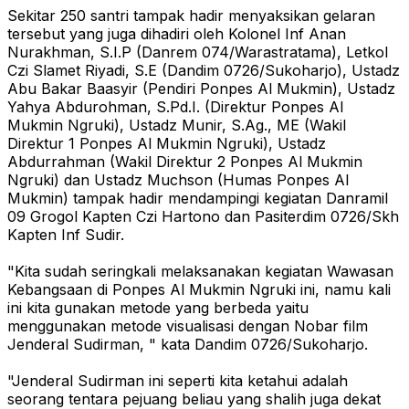
Sekitar 250 santri tampak hadir menyaksikan gelaran
tersebut yang juga dihadiri oleh Kolonel Inf Anan
Nurakhman, S.I.P (Danrem 074/Warastratama), Letkol
Czi Slamet Riyadi, S.E (Dandim 0726/Sukoharjo), Ustadz
Abu Bakar Baasyir (Pendiri Ponpes Al Mukmin), Ustadz
Yahya Abdurohman, S.Pd.I. (Direktur Ponpes Al
Mukmin Ngruki), Ustadz Munir, S.Ag., ME (Wakil
Direktur 1 Ponpes Al Mukmin Ngruki), Ustadz
Abdurrahman (Wakil Direktur 2 Ponpes Al Mukmin
Ngruki) dan Ustadz Muchson (Humas Ponpes Al
Mukmin) tampak hadir mendampingi kegiatan Danramil
09 Grogol Kapten Czi Hartono dan Pasiterdim 0726/Skh
Kapten Inf Sudir.
"Kita sudah seringkali melaksanakan kegiatan Wawasan
Kebangsaan di Ponpes Al Mukmin Ngruki ini, namu kali
ini kita gunakan metode yang berbeda yaitu
menggunakan metode visualisasi dengan Nobar film
Jenderal Sudirman, " kata Dandim 0726/Sukoharjo.
"Jenderal Sudirman ini seperti kita ketahui adalah
seorang tentara pejuang beliau yang shalih juga dekat