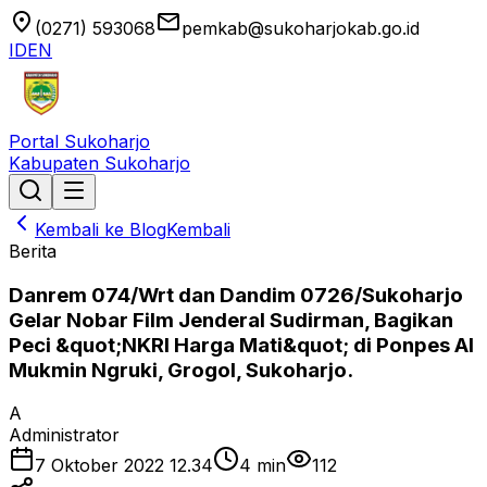
location_on
email
(0271) 593068
pemkab@sukoharjokab.go.id
ID
EN
Portal Sukoharjo
Kabupaten Sukoharjo
Kembali ke Blog
Kembali
Berita
Danrem 074/Wrt dan Dandim 0726/Sukoharjo
Gelar Nobar Film Jenderal Sudirman, Bagikan
Peci &quot;NKRI Harga Mati&quot; di Ponpes Al
Mukmin Ngruki, Grogol, Sukoharjo.
A
Administrator
7 Oktober 2022 12.34
4
min
112