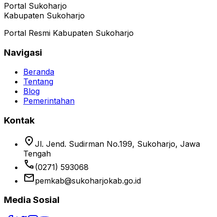
Portal Sukoharjo
Kabupaten Sukoharjo
Portal Resmi Kabupaten Sukoharjo
Navigasi
Beranda
Tentang
Blog
Pemerintahan
Kontak
location_on
Jl. Jend. Sudirman No.199, Sukoharjo, Jawa
Tengah
phone
(0271) 593068
email
pemkab@sukoharjokab.go.id
Media Sosial