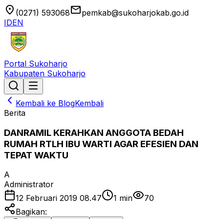
location_on
email
(0271) 593068
pemkab@sukoharjokab.go.id
ID
EN
Portal Sukoharjo
Kabupaten Sukoharjo
Kembali ke Blog
Kembali
Berita
DANRAMIL KERAHKAN ANGGOTA BEDAH
RUMAH RTLH IBU WARTI AGAR EFESIEN DAN
TEPAT WAKTU
A
Administrator
12 Februari 2019 08.47
1
min
70
Bagikan: