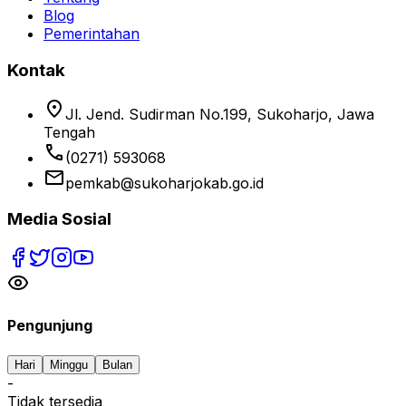
Blog
Pemerintahan
Kontak
location_on
Jl. Jend. Sudirman No.199, Sukoharjo, Jawa
Tengah
phone
(0271) 593068
email
pemkab@sukoharjokab.go.id
Media Sosial
Pengunjung
Hari
Minggu
Bulan
-
Tidak tersedia