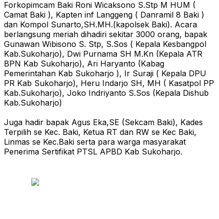
Forkopimcam Baki Roni Wicaksono S.Stp M HUM (
Camat Baki ), Kapten inf Langgeng ( Danramil 8 Baki )
dan Kompol Sunarto,SH.MH.(kapolsek Baki). Acara
berlangsung meriah dihadiri sekitar 3000 orang, bapak
Gunawan Wibisono S. Stp, S.Sos ( Kepala Kesbangpol
Kab.Sukoharjo), Dwi Purnama SH M.Kn (Kepala ATR
BPN Kab Sukoharjo), Ari Haryanto (Kabag
Pemerintahan Kab Sukoharjo ), Ir Suraji ( Kepala DPU
PR Kab Sukoharjo), Heru Indarjo SH, MH ( Kasatpol PP
Kab.Sukoharjo), Joko Indriyanto S.Sos (Kepala Dishub
Kab.Sukoharjo)
Juga hadir bapak Agus Eka,SE (Sekcam Baki), Kades
Terpilih se Kec. Baki, Ketua RT dan RW se Kec Baki,
Linmas se Kec.Baki serta para warga masyarakat
Penerima Sertifikat PTSL APBD Kab Sukoharjo.