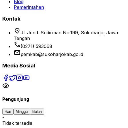
Blog
Pemerintahan
Kontak
location_on
Jl. Jend. Sudirman No.199, Sukoharjo, Jawa
Tengah
phone
(0271) 593068
email
pemkab@sukoharjokab.go.id
Media Sosial
Pengunjung
Hari
Minggu
Bulan
-
Tidak tersedia