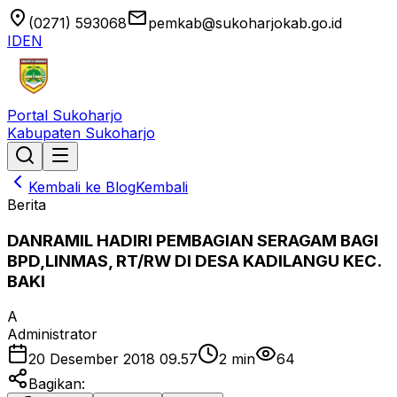
location_on
email
(0271) 593068
pemkab@sukoharjokab.go.id
ID
EN
Portal Sukoharjo
Kabupaten Sukoharjo
Kembali ke Blog
Kembali
Berita
DANRAMIL HADIRI PEMBAGIAN SERAGAM BAGI
BPD,LINMAS, RT/RW DI DESA KADILANGU KEC.
BAKI
A
Administrator
20 Desember 2018 09.57
2
min
64
Bagikan: